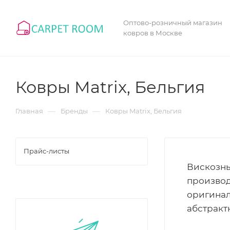
Оптово-розничный магазин
ковров в Москве
Ковры Matrix, Бельгия
—
—
Главная
Бренды
Ковры Matrix, Бельгия
Прайс-листы
Вискозны
производ
оригинал
абстракт