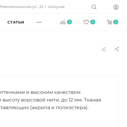
Революционная ул., 22, г. Шахунья
СТАТЬИ
0
0
0
оттенками и высоким качеством
ысоту ворсовой нити, до 12 мм. Тканая
ставляющих (акрила и полиэстера).