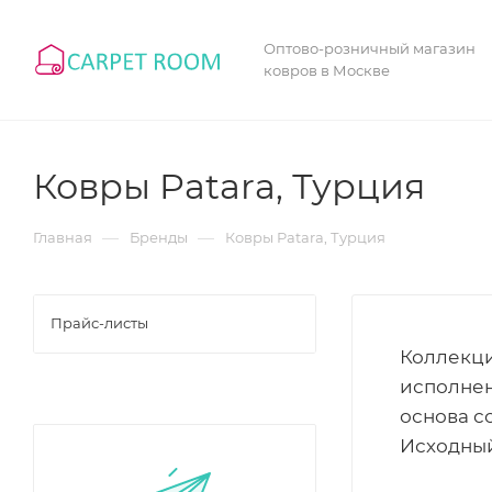
Оптово-розничный магазин
ковров в Москве
Ковры Patara, Турция
—
—
Главная
Бренды
Ковры Patara, Турция
Прайс-листы
Коллекци
исполнен
основа с
Исходный